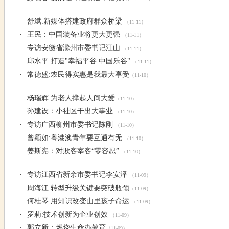
·
舒斌:新媒体搭建政府群众桥梁
（11-11）
·
王民：中国装备业将更大更强
（11-11）
·
专访安徽省滁州市委书记江山
（11-11）
·
邱水平:打造"幸福平谷 中国乐谷"
（11-11）
·
常德盛:农民得实惠是我最大享受
（11-10）
·
杨瑞辉:为老人撑起人间大爱
（11-10）
·
孙建设：小社区干出大事业
（11-10）
·
专访广西柳州市委书记陈刚
（11-10）
·
曾颖如:粤港澳青年要互通有无
（11-10）
·
姜斯宪：对欺客宰客“零容忍”
（11-10）
·
专访江西省新余市委书记李安泽
（11-09）
·
周海江:转型升级关键要突破瓶颈
（11-09）
·
何桂琴:用知识改变山里孩子命运
（11-09）
·
罗莉:技术创新为企业创效
（11-09）
·
郭立新：燃烧生命办教育
（11-09）