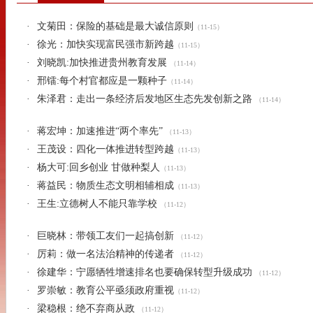
·
文菊田：保险的基础是最大诚信原则
（11-15）
·
徐光：加快实现富民强市新跨越
（11-15）
·
刘晓凯:加快推进贵州教育发展
（11-14）
·
邢镭:每个村官都应是一颗种子
（11-14）
·
朱泽君：走出一条经济后发地区生态先发创新之路
（11-14）
·
蒋宏坤：加速推进“两个率先”
（11-13）
·
王茂设：四化一体推进转型跨越
（11-13）
·
杨大可:回乡创业 甘做种梨人
（11-13）
·
蒋益民：物质生态文明相辅相成
（11-13）
·
王生:立德树人不能只靠学校
（11-12）
·
巨晓林：带领工友们一起搞创新
（11-12）
·
厉莉：做一名法治精神的传递者
（11-12）
·
徐建华：宁愿牺牲增速排名也要确保转型升级成功
（11-12）
·
罗崇敏：教育公平亟须政府重视
（11-12）
·
梁稳根：绝不弃商从政
（11-12）