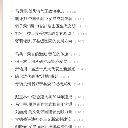
·
马勇霞:创风清气正政治生态
（11-12）
·
胡怀邦:中国金融业发展成就显著
（11-11）
·
韩子荣:"四个结合"建山区生态文明
（11-12）
·
刘宏：技工接受继续教育有希望了
（11-12）
·
张莉:看到了县级医院的发展方向
（11-12）
·
马兵：荣誉的激励 责任的传递
（11-11）
·
何玉林：用科研推动经济发展
（11-11）
·
邢诒川：当选十八大代表是新起点
（11-11）
·
陈启涛代表谈“洼地”崛起
（11-11）
·
专访贵州省威宁县委书记杨兴友
（11-11）
·
戴玉林:中朝合建大桥2014年建成
（11-11）
·
马宁宇:用更青春方式和青年沟通
（11-11）
·
刘丽娟:为文化强国建设贡献力量
（11-11）
·
常德盛讲述社会主义新农村建设
（11-11）
·
彭晓春:发展循环经济建幸福贺州
（11-11）