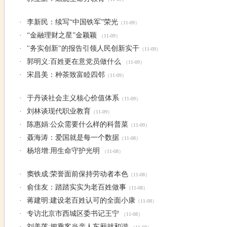
·
李新民：续写“中国铁军”荣光
（11-09）
·
“金融理财之星”金颖颖
（11-09）
·
"务实创新"的报告引领人民创新实干
（11-09）
·
郭明义:百姓更在意党员做什么
（11-09）
·
宋昌美：种茶致富睦四邻
（11-09）
·
于丹谈社会主义核心价值体系
（11-09）
·
刘林谈现代职业教育
（11-09）
·
陈惠娟:公众需要什么样的科普菜
（11-09）
·
聂海涛：爱国就是每一个数据
（11-08）
·
杨培增:用生命守护光明
（11-08）
·
窦铁成:荣誉面前保持劳动者本色
（11-08）
·
俞佳友：踏踏实实为老百姓做事
（11-08）
·
蒋建明:建设老百姓认可的全面小康
（11-08）
·
专访北京市西城区委书记王宁
（11-08）
·
刘美莲:把乘客当亲人车厢就和谐