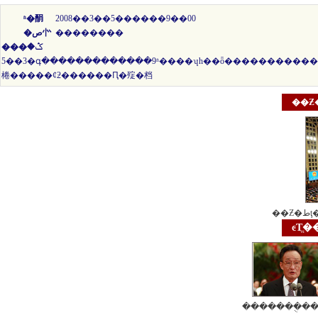
ʱ�䣺
2008��3��5������9��00
�ص㣺
��������
���ݣ�
3��5�գ�������������9ʱ����ʮһ��ȫ�������������һ�λ������������ÿ�Ļ����ȡ����Ժ�����¼ұ��������������
棬�����ȼƻ������Ԥ�㱨�档
��Ƶ
��Ƶ�ط
ͼƬֱ�
�������ֻ���