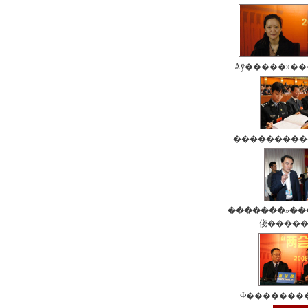
Ѧӱ�����»��
����������
�������»��
俴�����
Ф�������