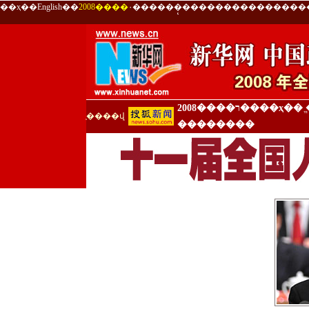
��ҳ
��
English
��
��
̨��
��
����
��
��������
2008����ר����ҳ
��
֧����վ
��������