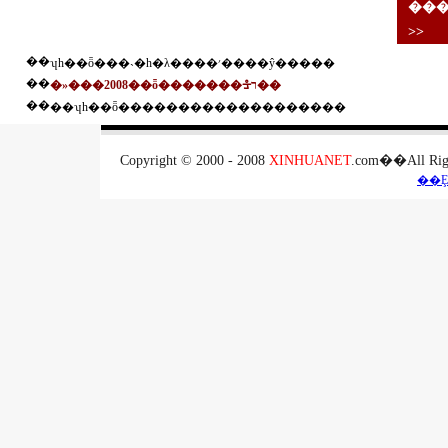
��
>>
��
ʮһ��ȫ���˴�һ�λ����׳����ŷ�����
��
�»���2008��ȫ�������ᡱר��
��
��ʮһ��ȫ�������������������
Copyright © 2000 - 2008
XINHUANET
.com��All 
��