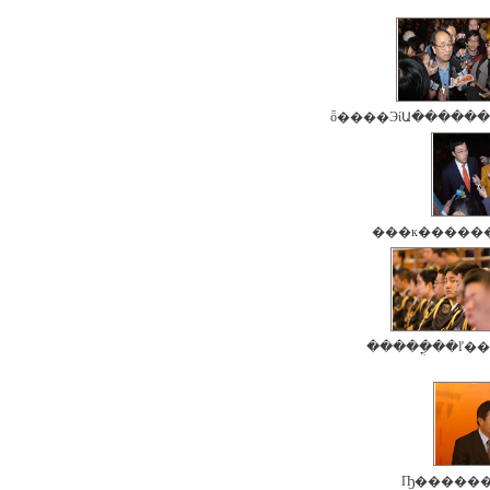
ȫ����ЭίԱ������
���к������
�����ֳ��ľ�
Ҧ������