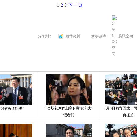
1
2
3
下一页
→
分享到
:
新华微博
新浪微博
腾讯空间
[会场花絮]“上蹿下跳”的前方
3月3日精彩回放：
书记省长请留步”
记者们
典抓拍