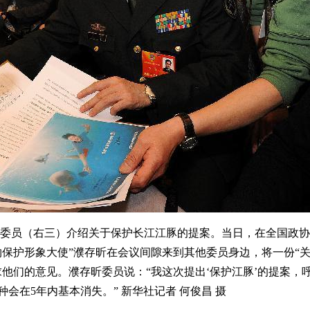
委员（右三）介绍关于保护长江江豚的提案。当日，在全国政协
物保护形象大使”濮存昕在会议间隙来到其他委员身边，将一份“
求他们的意见。濮存昕委员说：“我这次提出‘保护江豚’的提案，
会在5年内基本消失。” 新华社记者 何俊昌 摄