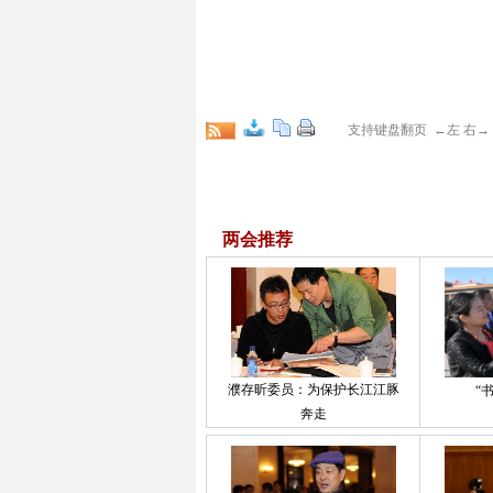
支持键盘翻页 ←左 右
两会推荐
濮存昕委员：为保护长江江豚
“
奔走