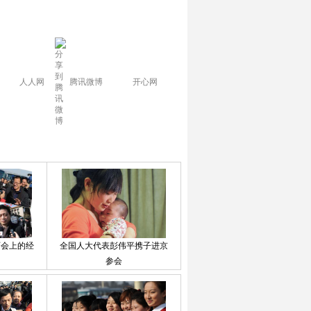
人人网
腾讯微博
开心网
两会上的经
全国人大代表彭伟平携子进京
参会