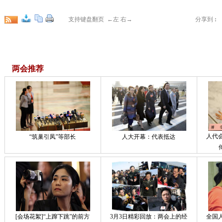
支持键盘翻页 ←左 右→
分享到
:
两会推荐
人代
“筑巢引凤”等部长
人大开幕：代表抵达
[会场花絮]“上蹿下跳”的前方
3月3日精彩回放：两会上的经
全国