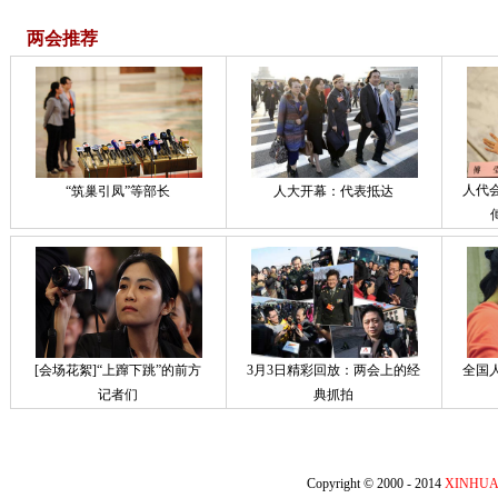
两会推荐
人代
“筑巢引凤”等部长
人大开幕：代表抵达
[会场花絮]“上蹿下跳”的前方
3月3日精彩回放：两会上的经
全国
记者们
典抓拍
Copyright © 2000 - 2014
XINHUA