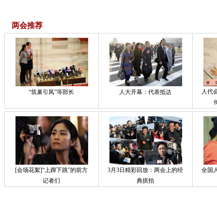
两会推荐
人代
“筑巢引凤”等部长
人大开幕：代表抵达
[会场花絮]“上蹿下跳”的前方
3月3日精彩回放：两会上的经
全国
记者们
典抓拍