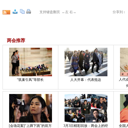
支持键盘翻页 ←左 右→
分享到
:
两会推荐
人代
“筑巢引凤”等部长
人大开幕：代表抵达
[会场花絮]“上蹿下跳”的前方
3月3日精彩回放：两会上的经
全国