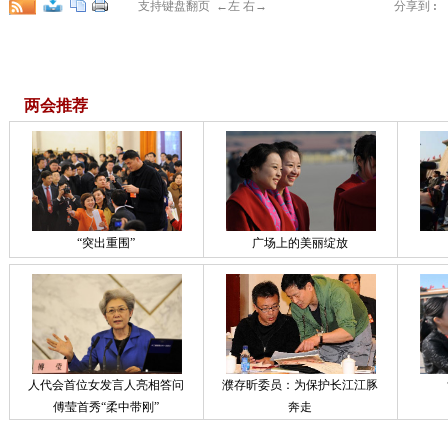
支持键盘翻页 ←左 右→
分享到
:
两会推荐
“突出重围”
广场上的美丽绽放
人代会首位女发言人亮相答问
濮存昕委员：为保护长江江豚
傅莹首秀“柔中带刚”
奔走