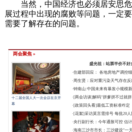
当然，中国经济也必须居安思危
展过程中出现的腐败等问题，一定
需要了解存在的问题。
两会聚焦 »
盛光祖：站票半价不好
·
住建部回应： 各地房地产调控细
·
周生贤：应对重污染天气存在反
·
钟南山:中国未来有暴发小规模
·
[两会访谈]解码“拼爹拼不过就拼
十二届全国人大一次会议在京开
幕
·
[政策回头看]最低工资标准咋定
·
[花絮]采访莫言需排号 每批20
·
央行副行长：今年通胀可控 估计C
·
海南三沙市市长：三沙建设“一天