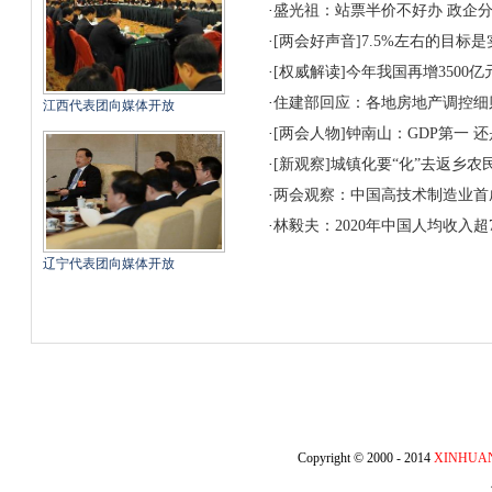
·
盛光祖：站票半价不好办 政企
·
[两会好声音]7.5%左右的目标
·
[权威解读]今年我国再增3500
·
住建部回应：各地房地产调控细
江西代表团向媒体开放
·
[两会人物]钟南山：GDP第一 
·
[新观察]城镇化要“化”去返乡农
·
两会观察：中国高技术制造业首
·
林毅夫：2020年中国人均收入超
辽宁代表团向媒体开放
Copyright © 2000 - 2014
XINHUA