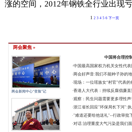
涨的空间，2012年钢铁全行业出现
1
2
3
4
5
6
下一页
两会聚焦 »
中国将合理控
·
中国最高国家权力机关女性代表
·
两会好声音:我们不能种子孙的
·
现场：一位瑶族女“村官”代表的
·
香港人大代表：持续反腐倡廉直
两会新闻中心“变脸”记
·
观察：民生问题需要更多理性声
·
浙江省长回应"环保局长下河":
·
"难道还要给他送礼"--行政审
·
对话:治理重度大气污染是我们