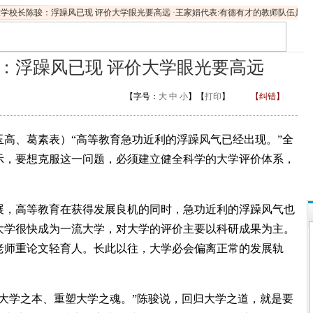
学校长陈骏：浮躁风已现 评价大学眼光要高远
·
王家娟代表:有德有才的教师队伍是提
：浮躁风已现 评价大学眼光要高远
【字号：
大
中
小
】【
打印
】
【纠错】
高、葛素表）“高等教育急功近利的浮躁风气已经出现。”全
示，要想克服这一问题，必须建立健全科学的大学评价体系，
，高等教育在获得发展良机的同时，急功近利的浮躁风气也
大学很快成为一流大学，对大学的评价主要以科研成果为主。
老师重论文轻育人。长此以往，大学必会偏离正常的发展轨
大学之本、重塑大学之魂。”陈骏说，回归大学之道，就是要