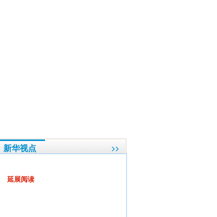
高教育质量和水平的关键
·
两会现场：“18亿亩，保数量更要保质量”
·
核专家：中国应尽
新华视点
百姓期待从改革中分享到更多利益
延展阅读