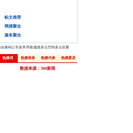
2013, 中国改革八大关键词
帖文推荐
背景
微评
视频
微博:
网搜聚合
·
汪洋："机构改革要破解政府利益格局"
·
解读：从政府工作报告看改革新动向
服务聚合
两会奏响公车改革序曲
|
逸致多点空间多点欢聚