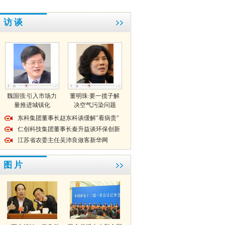
访 谈
魏国强:引入市场力
董明珠:要一揽子解
量推进城镇化
决空气污染问题
东科集团董事长赵东科谈缓解"看病贵"
仁创科技集团董事长秦升益谈环保创新
江苏省农委主任吴沛良做客新华网
图 片