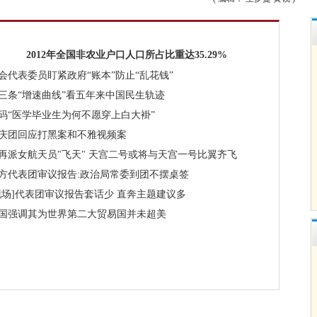
2012年全国非农业户口人口所占比重达35.29%
会代表委员盯紧政府“账本”防止“乱花钱”
三条“增速曲线”看五年来中国民生轨迹
码“医学毕业生为何不愿穿上白大褂”
庆团回应打黑案和不雅视频案
再派女航天员"飞天"
天宫二号或将与天宫一号比翼齐飞
方代表团审议报告:政治局常委到团不摆桌签
现场]代表团审议报告套话少 直奔主题建议多
国强调其为世界第二大贸易国并未超美