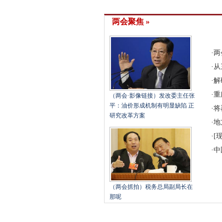
两会聚焦 »
·
两
·
从
·
解
·
重
（两会·影像链接）发改委主任张
平：油价形成机制有明显缺陷 正
·
将
研究改革方案
·
地
·
[
·
中
（两会抓拍）税务总局副局长在
那呢