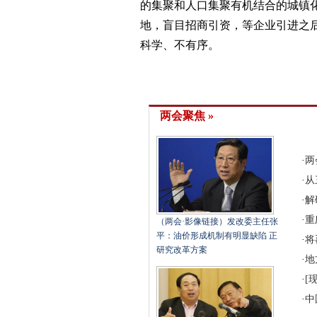
的集聚和人口集聚有机结合的城镇
地，盲目招商引资，等企业引进之
科学、不有序。
两会聚焦 »
·
两
·
从
·
解
·
重
（两会·影像链接）发改委主任张
平：油价形成机制有明显缺陷 正
·
将
研究改革方案
·
地
·
[
·
中