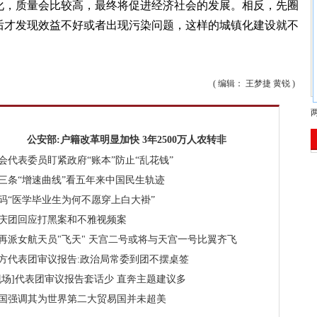
化，质量会比较高，最终将促进经济社会的发展。相反，先圈
后才发现效益不好或者出现污染问题，这样的城镇化建设就不
( 编辑： 王梦捷 黄锐 )
公安部:户籍改革明显加快 3年2500万人农转非
会代表委员盯紧政府“账本”防止“乱花钱”
三条“增速曲线”看五年来中国民生轨迹
码“医学毕业生为何不愿穿上白大褂”
庆团回应打黑案和不雅视频案
再派女航天员"飞天"
天宫二号或将与天宫一号比翼齐飞
方代表团审议报告:政治局常委到团不摆桌签
现场]代表团审议报告套话少 直奔主题建议多
国强调其为世界第二大贸易国并未超美