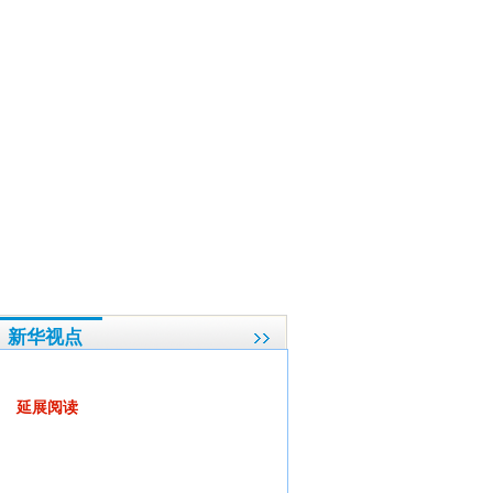
”
·
辜胜阻：推进城镇化要注意“四防”
·
贵州省长回应教学楼塌陷事件:将对全省校舍普查
新华视点
百姓期待从改革中分享到更多利益
延展阅读