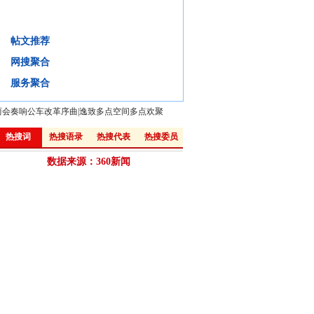
2013, 中国改革八大关键词
帖文推荐
背景
微评
视频
微博:
网搜聚合
·
汪洋："机构改革要破解政府利益格局"
·
解读：从政府工作报告看改革新动向
服务聚合
两会奏响公车改革序曲
|
逸致多点空间多点欢聚