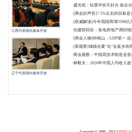
·
盛光祖：站票半价不好办 政企
·
[两会好声音]7.5%左右的目标
·
[权威解读]今年我国再增3500
·
住建部回应：各地房地产调控细
江西代表团向媒体开放
·
[两会人物]钟南山：GDP第一 
·
[新观察]城镇化要“化”去返乡农
·
两会观察：中国高技术制造业首
·
林毅夫：2020年中国人均收入超
辽宁代表团向媒体开放
Copyright © 2000 - 2014
XINHUA