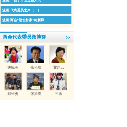
漫画:一揽子计划造福人民
漫画:代表委员之声（一）
漫画:两会“勤俭持家”树新风
两会代表委员微博群
姚晓英
张光峰
龙超云
郑维勇
张加春
王菁