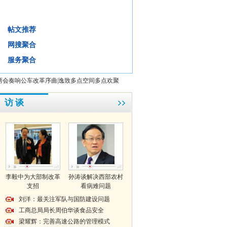
政府工作报告回应百姓八大期待
帖文推荐
背景
微评
视频
微博:
网搜聚合
·
解读政府工作报告:一份厚重的民生语录
·
2013年预算草案提请审查 民生投入给力
服务聚合
两会奏响公车改革序曲
|
逸致多点空间多点欢聚
访 谈
李毅中为大部制改革
孙涛谈解决西部农村
支招
看病难问题
刘洋：最关注军队与国防建设问题
工商总局局长周伯华谈食品安全
梁耀辉：完善高速公路的管理模式