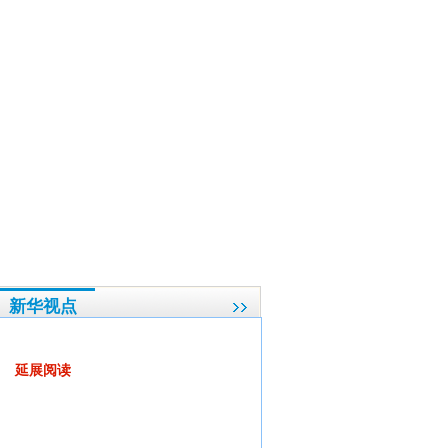
届全国人大一次会议新闻发布会
·
每个代表委员都是“明星”
·
两会观察：民企持续困难，
新华视点
民意的分量有多重?
延展阅读