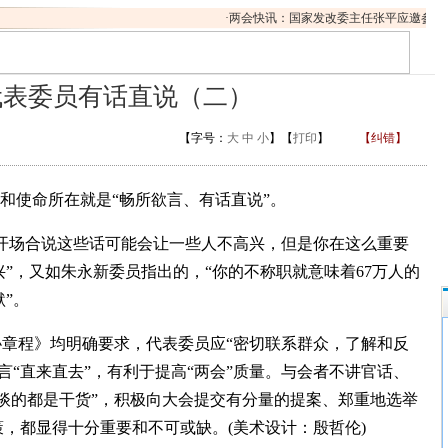
·
两会快讯：国家发改委主任张平应邀参加十二
代表委员有话直说（二）
【字号：
大
中
小
】【
打印
】
【纠错】
和使命所在就是“畅所欲言、有话直说”。
开场合说这些话可能会让一些人不高兴，但是你在这么重要
”，又如朱永新委员指出的，“你的不称职就意味着67万人的
默”。
章程》均明确要求，代表委员应“密切联系群众，了解和反
言“直来直去”，有利于提高“两会”质量。与会者不讲官话、
“谈的都是干货”，积极向大会提交有分量的提案、郑重地选举
策，都显得十分重要和不可或缺。(美术设计：殷哲伦)