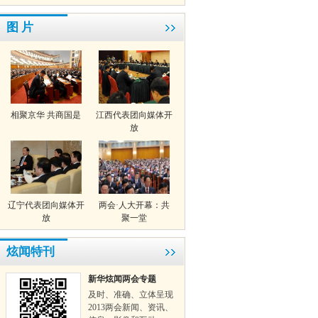
图 片
相聚京华 共商国是
江西代表团向媒体开
放
辽宁代表团向媒体开
两会·人大开幕：共
放
聚一堂
炫闻特刊
新华炫闻两会专题
及时、准确、立体呈现
2013两会新闻、资讯、