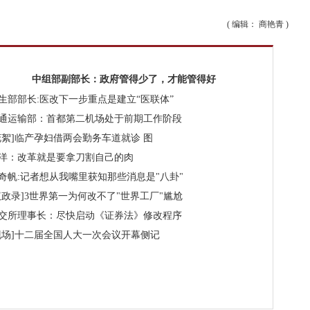
( 编辑： 商艳青 )
中组部副部长：政府管得少了，才能管得好
生部部长:医改下一步重点是建立“医联体”
通运输部：首都第二机场处于前期工作阶段
花絮]临产孕妇借两会勤务车道就诊 图
洋：改革就是要拿刀割自己的肉
奇帆:记者想从我嘴里获知那些消息是"八卦"
议政录]3世界第一为何改不了"世界工厂"尴尬
交所理事长：尽快启动《证券法》修改程序
现场]十二届全国人大一次会议开幕侧记