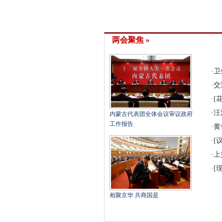
两会聚焦 »
·
卫
·
交
·
[
·
汪
内蒙古代表团全体会议审议政府
工作报告
·
黄
·
[
·
上
·
[
相聚京华 共商国是