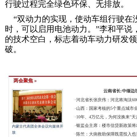
行驶过程完全绿色环保、无排放。
“双动力的实现，使动车组行驶在
时，可以启用电池动力。”李和平说
的技术空白，标志着动车动力研发
破。
两会聚焦 »
云南省长:中缅边
·
河北省长张庆伟：河北将淘汰60
·
山西：国家考核的5个重点城市全
·
10年、4万亿元，为何没换来“天
·
银监会主席：楼市信贷新政策将
内蒙古代表团全体会议向媒体开
放
·
陈竺：大病救助保障既需投入也