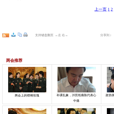
上一页
1
2
支持键盘翻页 ←左 右→
分享到
:
两会推荐
补课乱象，20页纸痛陈代表心
政协
两会上的铿锵玫瑰
中痛