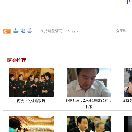
|<
支持键盘翻页 ←左 右→
分享到
:
两会推荐
补课乱象，20页纸痛陈代表心
政协
两会上的铿锵玫瑰
中痛