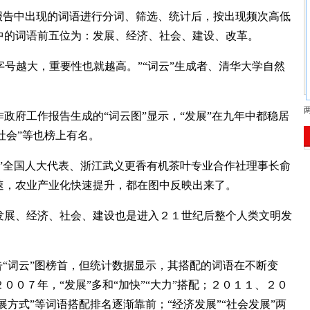
报告中出现的词语进行分词、筛选、统计后，按出现频次高低
中的词语前五位为：发展、经济、社会、建设、改革。
字号越大，重要性也就越高。”“词云”生成者、清华大学自然
。
府工作报告生成的“词云图”显示，“发展”在九年中都稳居
“社会”等也榜上有名。
”全国人大代表、浙江武义更香有机茶叶专业合作社理事长俞
速，农业产业化快速提升，都在图中反映出来了。
展、经济、社会、建设也是进入２１世纪后整个人类文明发
“词云”图榜首，但统计数据显示，其搭配的词语在不断变
００７年，“发展”多和“加快”“大力”搭配；２０１１、２０
展方式”等词语搭配排名逐渐靠前；“经济发展”“社会发展”两