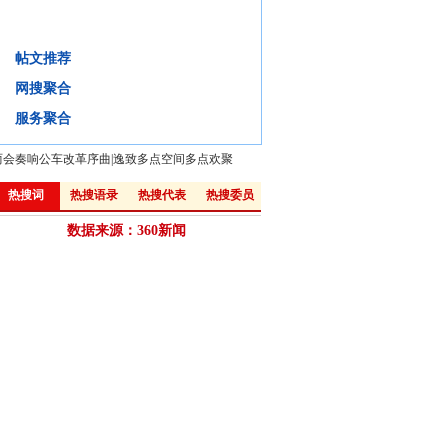
大城市病是否"不治之症"?
帖文推荐
背景
微评
视频
微博:
网搜聚合
·
“厚道”的城市化之路
·
视点：生活在城市，不算“城里人”
服务聚合
两会奏响公车改革序曲
|
逸致多点空间多点欢聚