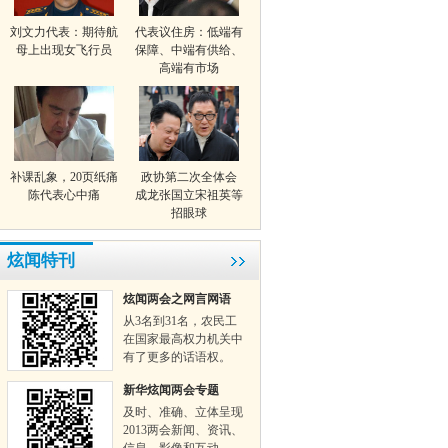
刘文力代表：期待航
代表议住房：低端有
母上出现女飞行员
保障、中端有供给、
高端有市场
补课乱象，20页纸痛
政协第二次全体会
陈代表心中痛
成龙张国立宋祖英等
招眼球
炫闻特刊
炫闻两会之网言网语
从3名到31名，农民工
在国家最高权力机关中
有了更多的话语权。
新华炫闻两会专题
及时、准确、立体呈现
2013两会新闻、资讯、