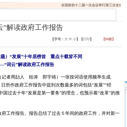
·
全国政协十二届一次会议举行第三次全体会议
云”解读政府工作报告
【字号：
大
中
小
】【
打印
】
【纠错】
话题）“发展”十年居榜首 重点十载皆不同
—“词云”解读政府工作报告
记者周劼人 桂涛 郭宇靖）一张按词语使用频率生成
５日所作政府工作报告中提到次数最多的词包括“发展”“经
中国过去十年“发展是第一要务”的理念，也预示着“改革”的推
府工作报告。报告总结了过去５年间的政府工作，并对新一