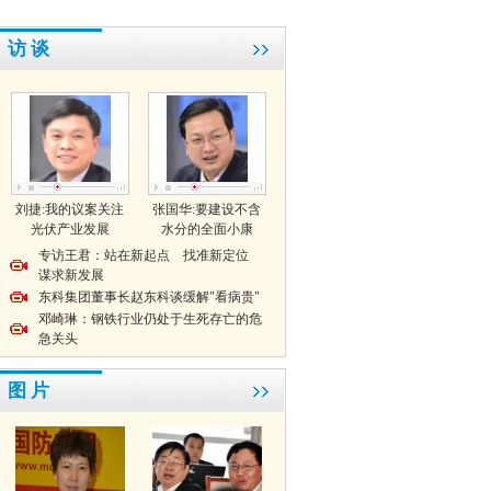
访 谈
刘捷:我的议案关注
张国华:要建设不含
光伏产业发展
水分的全面小康
专访王君：站在新起点 找准新定位
谋求新发展
东科集团董事长赵东科谈缓解"看病贵"
邓崎琳：钢铁行业仍处于生死存亡的危
急关头
图 片