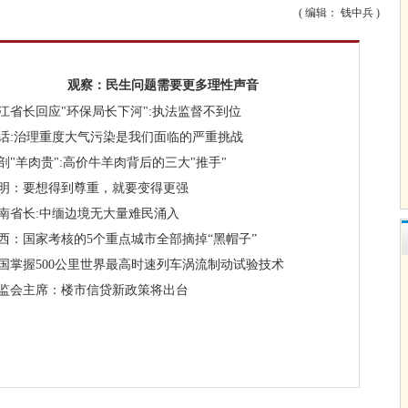
( 编辑： 钱中兵 )
观察：民生问题需要更多理性声音
江省长回应"环保局长下河":执法监督不到位
话:治理重度大气污染是我们面临的严重挑战
剖"羊肉贵":高价牛羊肉背后的三大"推手"
明：要想得到尊重，就要变得更强
南省长:中缅边境无大量难民涌入
西：国家考核的5个重点城市全部摘掉“黑帽子”
国掌握500公里世界最高时速列车涡流制动试验技术
监会主席：楼市信贷新政策将出台