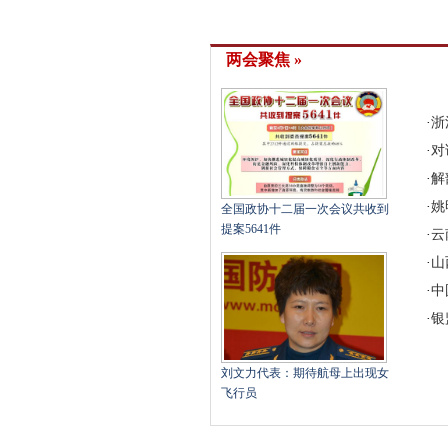
两会聚焦 »
·
浙
·
对
·
解
·
姚
全国政协十二届一次会议共收到
提案5641件
·
云
·
山
·
中
·
银
刘文力代表：期待航母上出现女
飞行员