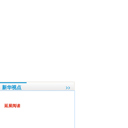
俞正声出席
·
张近东：中国电子商务行业到了规范运营的拐点
·
代表委员解剖"羊肉贵"
·
新华视点
借力新城镇化 大城市病求解良方
延展阅读