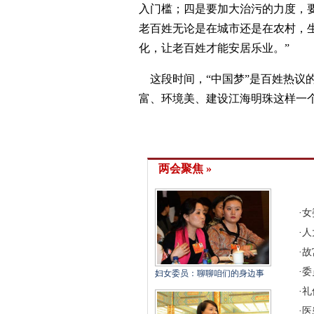
入门槛；四是要加大治污的力度，要
老百姓无论是在城市还是在农村，
化，让老百姓才能安居乐业。”
这段时间，“中国梦”是百姓热议的
富、环境美、建设江海明珠这样一
两会聚焦 »
·
女
·
人
·
故
·
委
妇女委员：聊聊咱们的身边事
·
礼
·
医