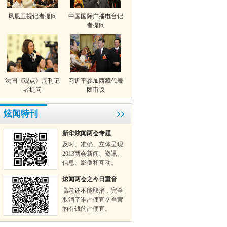
凤凰卫视记者提问
中国国际广播电台记
者提问
法国《观点》周刊记
习近平参加西藏代表
者提问
团审议
炫闻特刊
新华炫闻两会专题
及时、准确、立体呈现
2013两会新闻、资讯、
信息、影像和互动。
炫闻两会之今日重音
高考还不能取消，完全
取消了谁占便宜？当官
的有钱的占便宜。