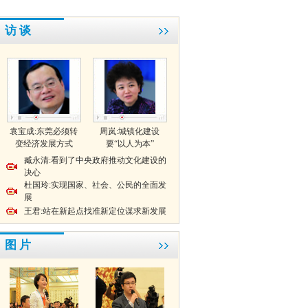
访 谈
袁宝成:东莞必须转
周岚:城镇化建设
变经济发展方式
要“以人为本”
臧永清:看到了中央政府推动文化建设的
决心
杜国玲:实现国家、社会、公民的全面发
展
王君:站在新起点找准新定位谋求新发展
图 片