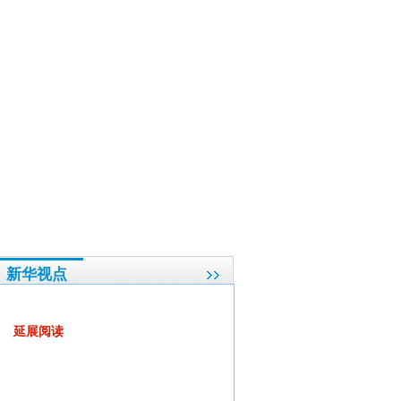
确保公民高兴出去平安回家
·
杨洁篪：中国一贯坚定支持欧洲应对债务危机的努力
·
尊
新华视点
代表委员“会诊”医患矛盾
延展阅读