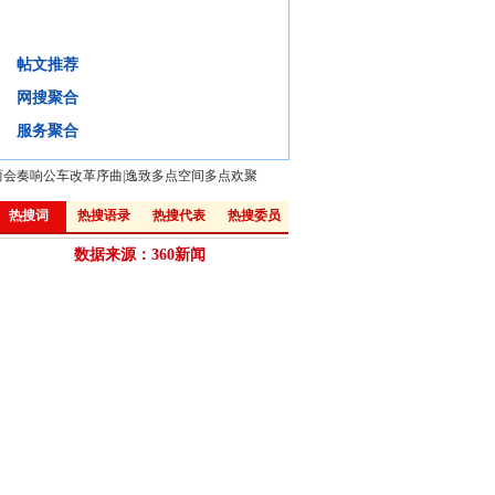
为何仅10%的患者信任医生?
帖文推荐
背景
微评
视频
微博:
网搜聚合
·
医患矛盾源于不信任 解决矛盾先化“疑”
·
新华网评：如何避免医患间矛盾悲剧？
服务聚合
两会奏响公车改革序曲
|
逸致多点空间多点欢聚