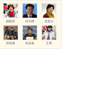
姚晓英
张光峰
龙超云
郑维勇
张加春
王菁