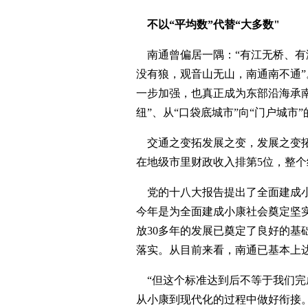
不以“平均数”代替“大多数"
南通曾偏居一隅：“有江无桥、有海
没有狼，观音山无山，南通南不通
一步加强，也真正成为东部沿海承南
纽”、从“口袋底城市”向“门户城市
交通之变拓发展之变，发展之变拓
在地级市里财政收入排第5位，整
党的十八大报告提出了全面建成小
今年是为全面建成小康社会奠定坚
放30多年的发展已奠定了良好的基
落实。从目前来看，南通已基本上
“但这个标准达到后不等于我们完
从小康到现代化的过程中做好衔接