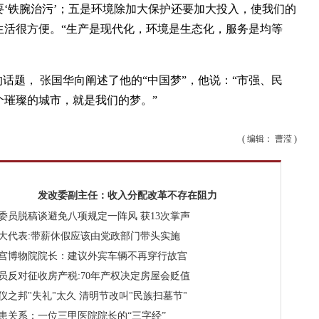
‘铁腕治污’；五是环境除加大保护还要加大投入，使我们的
生活很方便。“生产是现代化，环境是生态化，服务是均等
话题， 张国华向阐述了他的“中国梦”，他说：“市强、民
个璀璨的城市，就是我们的梦。”
( 编辑： 曹滢 )
发改委副主任：收入分配改革不存在阻力
委员脱稿谈避免八项规定一阵风 获13次掌声
大代表:带薪休假应该由党政部门带头实施
宫博物院院长：建议外宾车辆不再穿行故宫
员反对征收房产税:70年产权决定房屋会贬值
仪之邦"失礼"太久 清明节改叫"民族扫墓节"
患关系：一位三甲医院院长的“三字经”