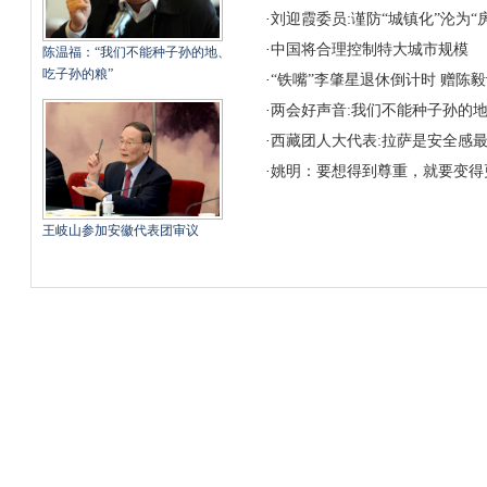
·
刘迎霞委员:谨防“城镇化”沦为“
·
中国将合理控制特大城市规模
陈温福：“我们不能种子孙的地、
吃子孙的粮”
·
“铁嘴”李肇星退休倒计时 赠陈
·
两会好声音:我们不能种子孙的
·
西藏团人大代表:拉萨是安全感
·
姚明：要想得到尊重，就要变得
王岐山参加安徽代表团审议