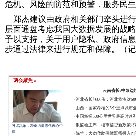
危机、风险的防范和预警，服务民
郑杰建议由政府相关部门牵头进行
层面通盘考虑我国大数据发展的战
予以支持，关于用户隐私、政府信
步通过法律来进行规范和保障。（
两会聚焦 »
云南省长:中缅边
·
河北省长张庆伟：河北将淘汰60
·
山西：国家考核的5个重点城市全
·
中国掌握500公里世界最高时速
·
银监会主席：楼市信贷新政策将
补课乱象，20页纸痛陈代表心中
痛
·
陈竺：大病救助保障既需投入也