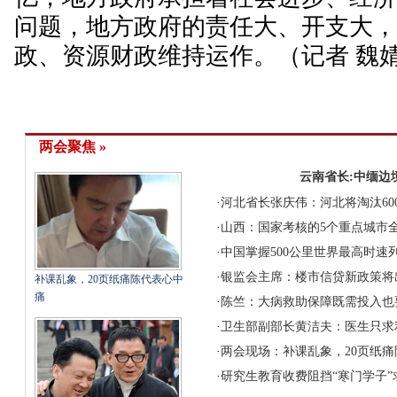
问题，地方政府的责任大、开支大
政、资源财政维持运作。（记者 魏
两会聚焦 »
云南省长:中缅边
·
河北省长张庆伟：河北将淘汰60
·
山西：国家考核的5个重点城市全
·
中国掌握500公里世界最高时速
·
银监会主席：楼市信贷新政策将
补课乱象，20页纸痛陈代表心中
痛
·
陈竺：大病救助保障既需投入也
·
卫生部副部长黄洁夫：医生只求
·
两会现场：补课乱象，20页纸
·
研究生教育收费阻挡“寒门学子”