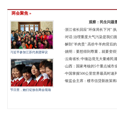
两会聚焦 »
观察：民生问题
·
浙江省长回应"环保局长下河":
·
对话:治理重度大气污染是我们
·
解剖"羊肉贵":高价牛羊肉背后的
·
姚明：要想得到尊重，就要变得
习近平参加江苏代表团审议
·
云南省长:中缅边境无大量难民
·
山西：国家考核的5个重点城市全
·
中国掌握500公里世界最高时速
·
银监会主席：楼市信贷新政策将
节日里，她们绽放在两会现场