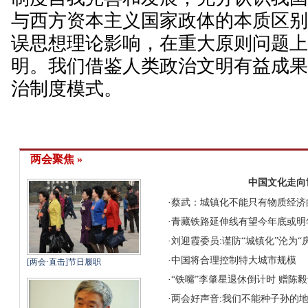
与西方资本主义国家政体的本质区
误思想理论影响，在重大原则问题
明。我们借鉴人类政治文明有益成
治制度模式。
两会聚焦 »
中国文化走向
·
蔡武：城镇化不能只有物质经济
·
青藏铁路延伸线有望今年底或明
·
刘迎霞委员:谨防“城镇化”沦为“
·
中国将合理控制特大城市规模
[两会·直击]节日履职
·
“铁嘴”李肇星退休倒计时 赠陈
·
两会好声音:我们不能种子孙的