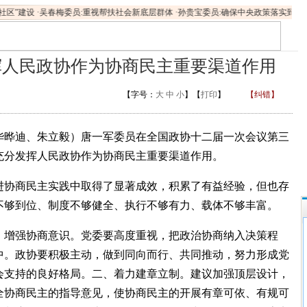
区”建设
·
吴春梅委员:重视帮扶社会新底层群体
·
孙贵宝委员:确保中央政策落实到位
挥人民政协作为协商民主重要渠道作用
【字号：
大
中
小
】【
打印
】
【纠错】
晔迪、朱立毅）唐一军委员在全国政协十二届一次会议第三
充分发挥人民政协作为协商民主重要渠道作用。
协商民主实践中取得了显著成效，积累了有益经验，但也存
不够到位、制度不够健全、执行不够有力、载体不够丰富。
增强协商意识。党委要高度重视，把政治协商纳入决策程
中。政协要积极主动，做到同向而行、共同推动，努力形成党
会支持的良好格局。二、着力建章立制。建议加强顶层设计，
全协商民主的指导意见，使协商民主的开展有章可依、有规可