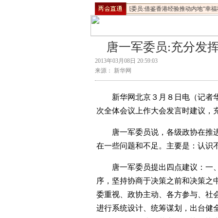
新生委员:不断提高民生急需优质资源供给
·
许荣茂委员:借鉴香港经验推动内地“幸福社
唐一军委员:充分发
2013年03月08日 20:59:03
来源： 新华网
新华网北京３月８日电（记者华
次全体会议上作大会发言时建议，
唐一军委员说，各级政协在推进
在一些问题和不足。主要是：认识
唐一军委员提出四点建议：一、
序，坚持协商于决策之前和决策之
委重视、政协主动、各方参与、社
进行系统设计、统筹谋划，出台健