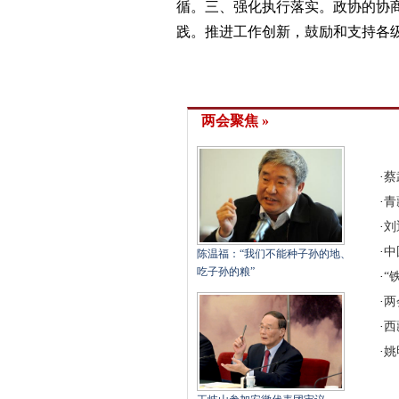
循。三、强化执行落实。政协的协
践。推进工作创新，鼓励和支持各
两会聚焦 »
·
蔡
·
青
·
刘
·
中
陈温福：“我们不能种子孙的地、
吃子孙的粮”
·
“
·
两
·
西
·
姚