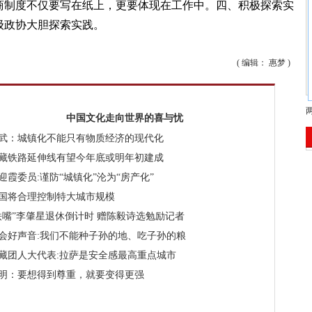
商制度不仅要写在纸上，更要体现在工作中。四、积极探索实
级政协大胆探索实践。
( 编辑： 惠梦 )
中国文化走向世界的喜与忧
武：城镇化不能只有物质经济的现代化
藏铁路延伸线有望今年底或明年初建成
迎霞委员:谨防“城镇化”沦为“房产化”
国将合理控制特大城市规模
铁嘴”李肇星退休倒计时 赠陈毅诗选勉励记者
会好声音:我们不能种子孙的地、吃子孙的粮
藏团人大代表:拉萨是安全感最高重点城市
明：要想得到尊重，就要变得更强