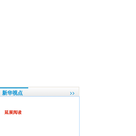
和政令畅通
·
中国特色社会主义事业站在了新的历史起点上--吴邦国代表全国人大常委会
新华视点
代表委员“会诊”医患矛盾
延展阅读