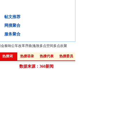
为何仅10%的患者信任医生?
帖文推荐
背景
微评
视频
微博:
网搜聚合
·
医患矛盾源于不信任 解决矛盾先化“疑”
·
新华网评：如何避免医患间矛盾悲剧？
服务聚合
两会奏响公车改革序曲
|
逸致多点空间多点欢聚