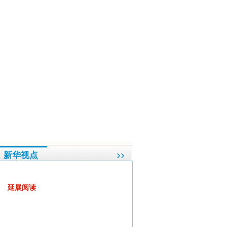
主重要渠道作用
·
周新生委员:不断提高民生急需优质资源供给
·
许荣茂委员:借鉴香港经
新华视点
代表委员“会诊”医患矛盾
延展阅读