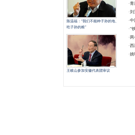
·
青
·
刘
·
中
陈温福：“我们不能种子孙的地、
吃子孙的粮”
·
“
·
两
·
西
·
姚
王岐山参加安徽代表团审议