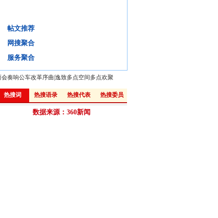
为何仅10%的患者信任医生?
帖文推荐
背景
微评
视频
微博:
网搜聚合
·
医患矛盾源于不信任 解决矛盾先化“疑”
·
新华网评：如何避免医患间矛盾悲剧？
服务聚合
两会奏响公车改革序曲
|
逸致多点空间多点欢聚