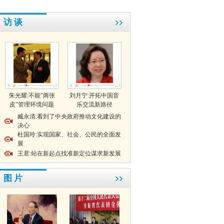
访 谈
朱光耀:不能"两张
刘月宁:开拓中国音
皮"管理环境问题
乐交流新路径
臧永清:看到了中央政府推动文化建设的
决心
杜国玲:实现国家、社会、公民的全面发
展
王君:站在新起点找准新定位谋求新发展
图 片