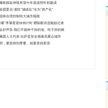
藏铁路延伸线有望今年底或明年初建成
迎霞委员:谨防“城镇化”沦为“房产化”
国将合理控制特大城市规模
铁嘴”李肇星退休倒计时 赠陈毅诗选勉励记者
会好声音:我们不能种子孙的地、吃子孙的粮
藏团人大代表:拉萨是安全感最高重点城市
明：要想得到尊重，就要变得更强