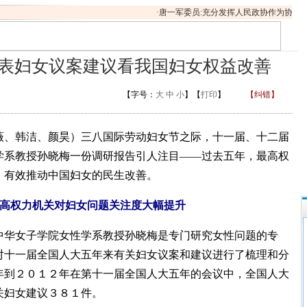
·
唐一军委员:充分发挥人民政协作为协商民
大代表妇女议案建议看我国妇女权益改善
【字号：
大
中
小
】【
打印
】
【纠错】
、韩洁、颜昊）三八国际劳动妇女节之际，十一届、十二届
学系教授孙晓梅一份调研报告引人注目——过去五年，最高权
，有效推动中国妇女的民生改善。
高权力机关对妇女问题关注度大幅提升
华女子学院女性学系教授孙晓梅是专门研究女性问题的专
对十一届全国人大五年来有关妇女议案和建议进行了梳理和分
年到２０１２年在第十一届全国人大五年的会议中，全国人大
关妇女建议３８１件。