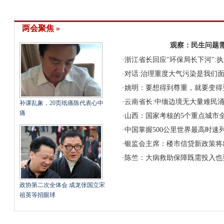
两会聚焦 »
观察：民生问题
·
浙江省长回应"环保局长下河":
·
对话:治理重度大气污染是我们
·
姚明：要想得到尊重，就要变得
·
云南省长:中缅边境无大量难民
补课乱象，20页纸痛陈代表心中
痛
·
山西：国家考核的5个重点城市全
·
中国掌握500公里世界最高时速
·
银监会主席：楼市信贷新政策将
·
陈竺：大病救助保障既需投入也
政协第二次全体会 成龙张国立宋
祖英等招眼球