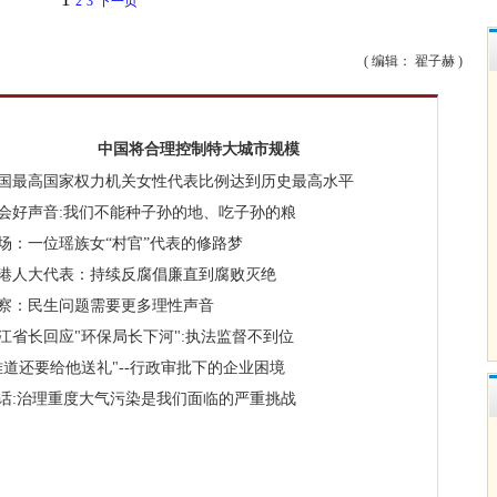
2
3
下一页
( 编辑： 翟子赫 )
中国将合理控制特大城市规模
国最高国家权力机关女性代表比例达到历史最高水平
会好声音:我们不能种子孙的地、吃子孙的粮
场：一位瑶族女“村官”代表的修路梦
港人大代表：持续反腐倡廉直到腐败灭绝
察：民生问题需要更多理性声音
江省长回应"环保局长下河":执法监督不到位
难道还要给他送礼"--行政审批下的企业困境
话:治理重度大气污染是我们面临的严重挑战