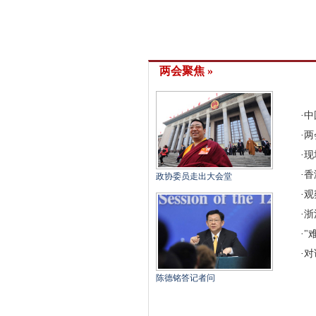
两会聚焦 »
·
中
·
两
·
现
·
香
政协委员走出大会堂
·
观
·
浙
·
"
·
对
陈德铭答记者问