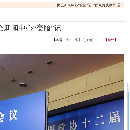
·
两会新闻中心“变脸”记
·
“群众路线教育”是一场作风
会新闻中心“变脸”记
【字号：
大
中
小
】【
打印
】
【纠错】