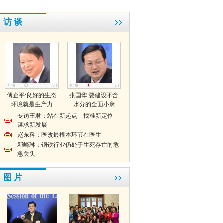
访 谈
傅企平:良好的生态
张国华:要建设不含
环境就是生产力
水分的全面小康
专访王君：站在新起点 找准新定位
谋求新发展
赵东科：医改最根本环节在医生
邓崎琳：钢铁行业仍处于生死存亡的危
急关头
图 片