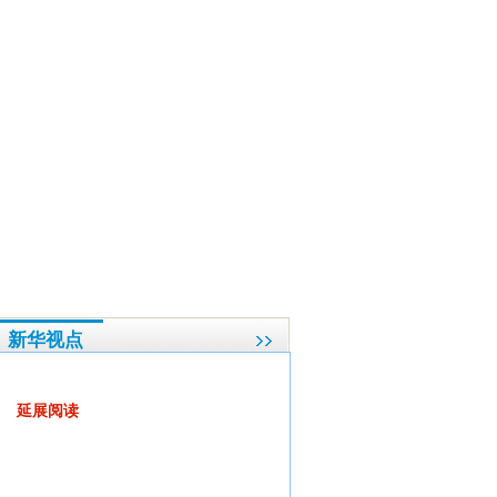
建设“必修课”
·
“监督”基调的十年坚守
·
陈德铭：防止浪费从长远看是支持更大范围和
新华视点
借力新城镇化 大城市病求解良方
延展阅读