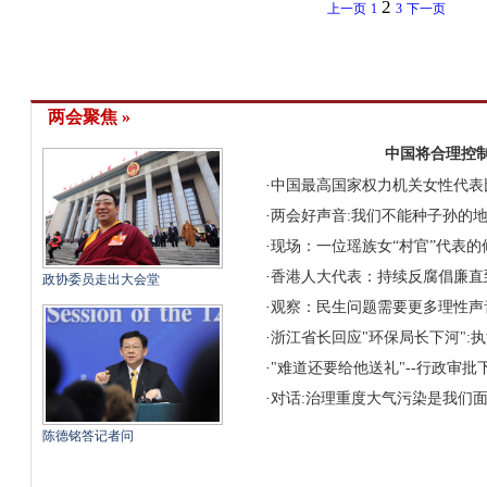
2
上一页
1
3
下一页
两会聚焦 »
中国将合理控
·
中国最高国家权力机关女性代表
·
两会好声音:我们不能种子孙的
·
现场：一位瑶族女“村官”代表的
·
香港人大代表：持续反腐倡廉直
政协委员走出大会堂
·
观察：民生问题需要更多理性声
·
浙江省长回应"环保局长下河":
·
"难道还要给他送礼"--行政审
·
对话:治理重度大气污染是我们
陈德铭答记者问