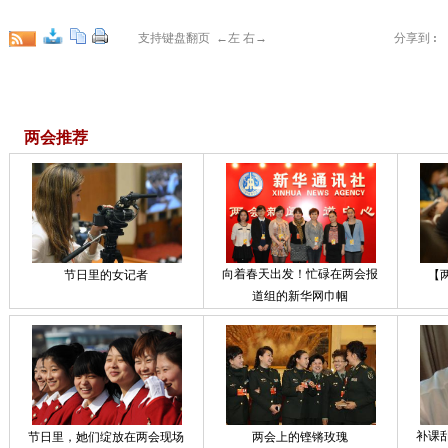
支持键盘翻页 ←左 右→
分享到
:
两会推荐
向着春天出发！忙碌在两会报
节日里的女记者
【
道组的新华网巾帼
补课
节日里，她们绽放在两会现场
两会上的铿锵玫瑰