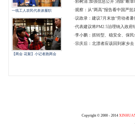
·
郭树清:加强信息公开 消除"断章
·
观察：从“两高”报告看中国严惩
一线工人农民代表谈履职
·
议政录：建议7月末放“劳动者暑
·
代表建议将PM2.5治理纳入政
·
李小鹏：抓转型、稳安全、保民生
·
宗庆后：北漂者应该回到家乡去
【两会·花絮】小记者跑两会
Copyright © 2000 - 2014
XINHUA