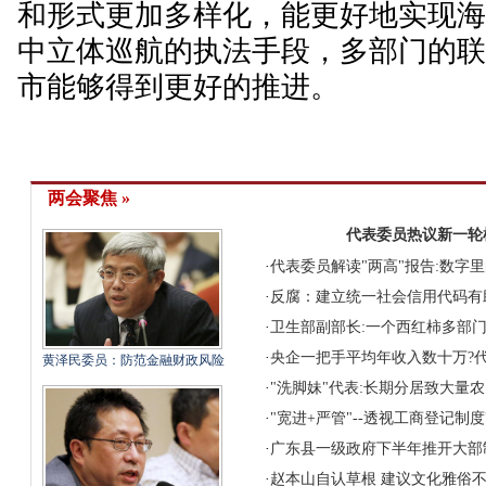
和形式更加多样化，能更好地实现
中立体巡航的执法手段，多部门的
市能够得到更好的推进。
两会聚焦 »
代表委员热议新一轮
·
代表委员解读"两高"报告:数字
·
反腐：建立统一社会信用代码有
·
卫生部副部长:一个西红柿多部
·
央企一把手平均年收入数十万?代
黄泽民委员：防范金融财政风险
·
"洗脚妹"代表:长期分居致大量
·
"宽进+严管"--透视工商登记制
·
广东县一级政府下半年推开大部
·
赵本山自认草根 建议文化雅俗