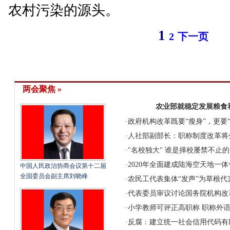
农村污染的源头。
1
2
下一页
两会聚焦 »
农业部就稳定发展粮食
·
政府机构改革既要“瘦身”，更要
·
人社部副部长：职称制度改革将
·
"名校独大" 谁是择校屡禁不止的
·
2020年全面建成陆海空天地一
中国人民政治协商会议第十二届
全国委员会副主席刘晓峰
·
农民工代表集体“发声”为草根代
·
代表委员审议讨论国务院机构改
·
小学教师可评正高职称
职称外
·
反腐：建立统一社会信用代码有