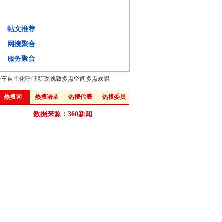
谁是择校屡禁不止的“拦路虎”？
帖文推荐
背景
微评
视频
微博:
网搜聚合
·
“零择校”不是教育公平与均衡的终点
·
媒体称教育部多重禁令难治“择校热”
服务聚合
公车自主化呼吁新政
|
逸致多点空间多点欢聚