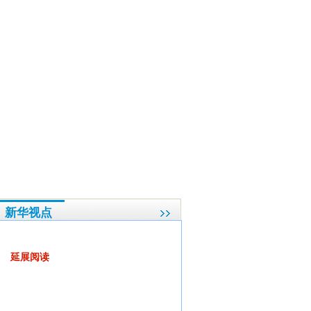
关负责人就增强农村发展活力、稳定发展粮食和农业生产答记者问
·
十二届全国人大一
新华视点
“大树底下不长草”怪象该刹刹了
延展阅读