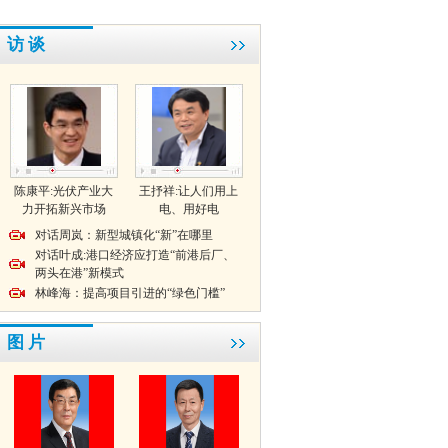
访 谈
陈康平:光伏产业大
王抒祥:让人们用上
力开拓新兴市场
电、用好电
对话周岚：新型城镇化“新”在哪里
对话叶成:港口经济应打造“前港后厂、
两头在港”新模式
林峰海：提高项目引进的“绿色门槛”
图 片