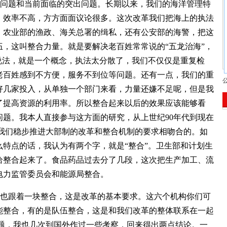
际问题和当前面临的突出问题。长期以来，我们的海洋管理特
，效率不高，方方面面议论很多。这次改革我们把海上的执法
、农业部的渔政、海关总署的缉私，还有公安部的海警，把这
，这叫整合力量。就是要解决老百姓常常说的“五龙治海”，
说法，就是一个概念，执法太分散了，我们不仅仅是重复检
老百姓感到不方便，服务不到位等问题。还有一点，我们的重
好几家投入，从单独一个部门来看，力量还嫌不足呢，但是我
了提高资源的利用率。所以整合起来以后的效果应该能够看
问题。我本人直接参与这方面的研究，从上世纪90年代到现在
和我们稳步推进大部制的改革和整合机制的要求相吻合的。如
特点的话，我认为有两个字，就是“整合”。卫生部和计划生
给整合起来了。食品药品过去分了几段，这次把生产加工、流
电力监管委员会和能源局整合。
伍也跟着一块整合，这是改革的基本要求。这六个机构你们可
能整合，有的是队伍整合，这是和我们改革的整体联系在一起
问题，我也几次到国外作过一些考察，回来得出两点结论。一