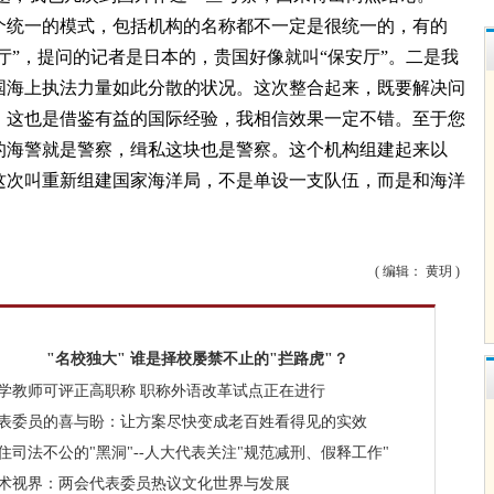
个统一的模式，包括机构的名称都不一定是很统一的，有的
察厅”，提问的记者是日本的，贵国好像就叫“保安厅”。二是我
国海上执法力量如此分散的状况。这次整合起来，既要解决问
，这也是借鉴有益的国际经验，我相信效果一定不错。至于您
的海警就是警察，缉私这块也是警察。这个机构组建起来以
这次叫重新组建国家海洋局，不是单设一支队伍，而是和海洋
( 编辑： 黄玥 )
"名校独大" 谁是择校屡禁不止的"拦路虎"？
学教师可评正高职称
职称外语改革试点正在进行
表委员的喜与盼：让方案尽快变成老百姓看得见的实效
住司法不公的"黑洞"--人大代表关注"规范减刑、假释工作"
术视界：两会代表委员热议文化世界与发展