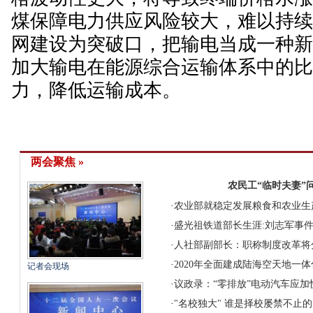
煤保障电力供应风险较大，难以持
网建设为突破口，把输电当成一种
加大输电在能源综合运输体系中的
力，降低运输成本。
两会聚焦 »
农民工“临时夫妻”
·
农业部就稳定发展粮食和农业生
·
盛光祖铁道部长生涯:刘志军事
·
人社部副部长：职称制度改革将
·
2020年全面建成陆海空天地一
记者会现场
·
议政录：“零排放”电动汽车应加快
·
"名校独大" 谁是择校屡禁不止的