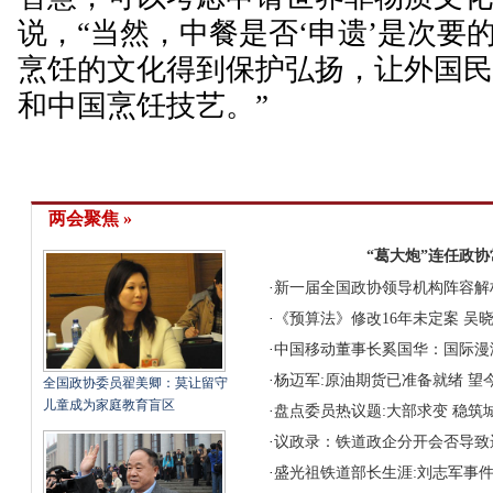
说，“当然，中餐是否‘申遗’是次要
烹饪的文化得到保护弘扬，让外国
和中国烹饪技艺。”
两会聚焦 »
“葛大炮”连任政
·
新一届全国政协领导机构阵容解
·
《预算法》修改16年未定案 吴
·
中国移动董事长奚国华：国际漫
·
杨迈军:原油期货已准备就绪 望
全国政协委员翟美卿：莫让留守
儿童成为家庭教育盲区
·
盘点委员热议题:大部求变 稳筑
·
议政录：铁道政企分开会否导致
·
盛光祖铁道部长生涯:刘志军事