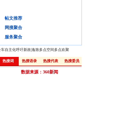
谁是择校屡禁不止的“拦路虎”？
帖文推荐
背景
微评
视频
微博:
网搜聚合
·
“零择校”不是教育公平与均衡的终点
·
媒体称教育部多重禁令难治“择校热”
服务聚合
公车自主化呼吁新政
|
逸致多点空间多点欢聚