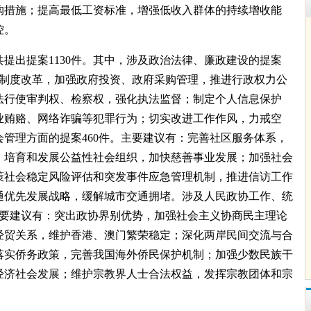
购措施；提高最低工资标准，增强低收入群体的持续增收能
控。
提出提案1130件。其中，涉及政治法律、廉政建设的提案
批制度改革，加强政府投资、政府采购管理，推进行政权力公
法行使审判权、检察权，强化执法监督；制定个人信息保护
业贿赂、网络诈骗等犯罪行为；切实改进工作作风，力戒空
管理方面的提案460件。主要建议有：完善社区服务体系，
；培育和发展公益性社会组织，加快慈善事业发展；加强社会
策社会稳定风险评估和突发事件应急管理机制，推进信访工作
通优先发展战略，缓解城市交通拥堵。涉及人民政协工作、统
主要建议有：突出政协界别优势，加强社会主义协商民主理论
经贸关系，维护香港、澳门繁荣稳定；深化两岸民间交流与合
落实侨务政策，完善我国海外侨民保护机制；加强少数民族干
经济社会发展；维护宗教界人士合法权益，发挥宗教团体和宗