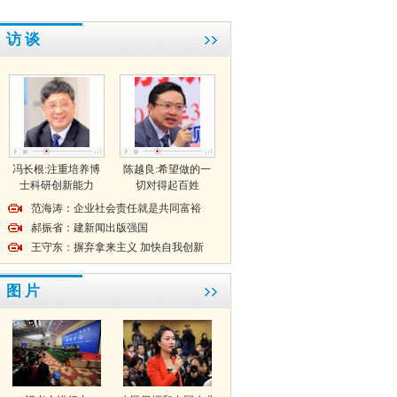
访 谈
冯长根:注重培养博
陈越良:希望做的一
士科研创新能力
切对得起百姓
范海涛：企业社会责任就是共同富裕
郝振省：建新闻出版强国
王守东：摒弃拿来主义 加快自我创新
图 片