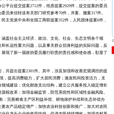
办公平台提交提案2712件，纸质提案2929件，提交提案的委员
作为委员来信转送有关部门研究参考70件，并案、撤案317件。
，民主党派中央和全国工商联提案352件，人民团体提案6件，
涵盖社会主义经济、政治、文化、社会、生态文明各个领
性和长远性重大问题，以及事关群众切身利益的实际问题，反
，展现了新一届政协委员履行职责的责任感和使命感，彰显了
。
，共提出提案2301件。其中，涉及加强和改善宏观调控的提
环境，提高消费能力，扩大居民消费；激发民间投资活力，支
业领域建设；优化财政支出结构，建立公共服务投入稳定增长
资源税改革；加强金融监管，防范系统性和区域性金融风险。
建议有：完善粮食主产区利益补偿、耕地保护补偿和生态补偿办
主要农产品稳定增产；加快农业科技创新和推广，加大对农民
产业化龙头企业的政策扶持，促进农民持续增收；加强农村基