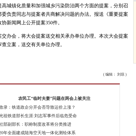
高城镇化质量和加强城乡污染防治两个方面的提案，分别召
院部委负责同志与提案者共商解决问题的办法。报送《重要提案
政协新闻网上公开提案350件。
交办会，将大会提案送交相关承办单位办理。本次大会提案
审查立案，送交有关单位办理。
( 编辑： 刘琼 )
农民工“临时夫妻”问题在两会上被关注
政录：铁道政企分开会否导致运价上涨？
光祖铁道部长生涯:刘志军事件后临危受命
社部副部长：职称制度改革将分类推进
020年全面建成陆海空天地一体化测绘体系