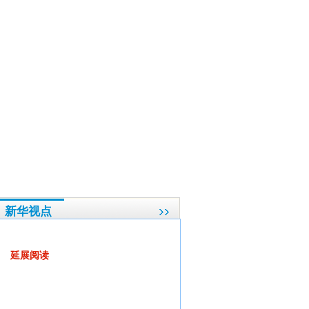
闭幕会上的讲话
·
《预算法》修改16年未定案 吴晓灵称不能再拖了
·
（两会授权发布）
新华视点
“大树底下不长草”怪象该刹刹了
延展阅读