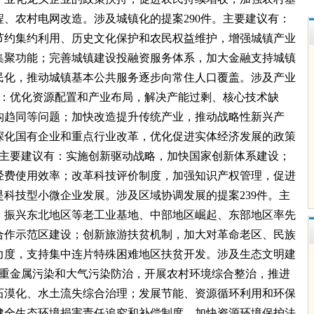
、农村电网改造。涉及城镇化的提案290件。主要建议有：
节约集约利用、历史文化保护和农民权益维护，增强城镇产业
集聚功能；完善城镇建设投融资服务体系，加大金融支持城镇
民化，推动城镇基本公共服务逐步向常住人口覆盖。涉及产业
有：优化资源配置和产业布局，解决产能过剩、核心技术缺
构趋同等问题；加快改造提升传统产业，推动战略性新兴产
深化国有企业和重点行业改革，优化促进实体经济发展的政策
。主要建议有：实施创新驱动战略，加快国家创新体系建设；
经费使用效率；改革科技评价制度，加强知识产权管理，促进
科技型小微企业发展。涉及区域协调发展的提案239件。主
、振兴东北地区等老工业基地、中部地区崛起、东部地区率先
合作示范区建设；创新旅游扶贫机制，加大对革命老区、民族
力度，支持集中连片特殊困难地区扶贫开发。涉及生态文明建
强重金属污染和大气污染防治，开展农村环境综合整治，推进
石漠化、水土流失综合治理；发展节能、资源循环利用和环保
健全生态环境损害责任追究和补偿制度，加快资源环境保护法