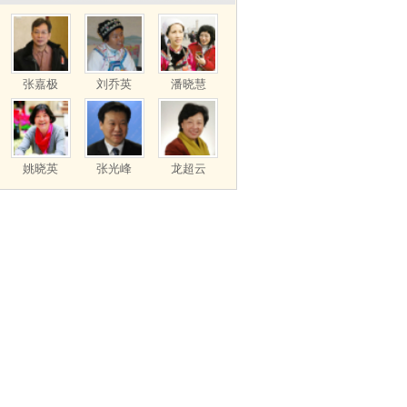
张嘉极
刘乔英
潘晓慧
姚晓英
张光峰
龙超云