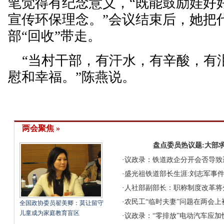
笔觉得有纪念意义，“既能鼓励娃好
宣传环保理念。”会议结束后，她把
部“回收”带走。
“当村干部，有汗水，有辛酸，有
慰和幸福。”陈燕说。
两会聚焦 »
盘点委员热议题:大部求
·
议政录：铁道政企分开会否导致
·
盛光祖铁道部长生涯:刘志军事
·
人社部副部长：职称制度改革将
·
农民工“临时夫妻”问题在两会上
全国政协委员翟美卿：莫让留守
儿童成为家庭教育盲区
·
议政录：“零排放”电动汽车应加快