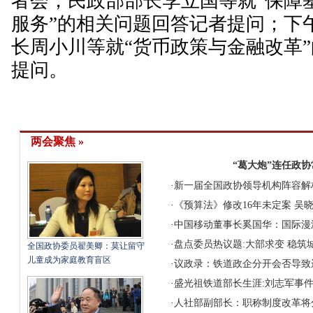
者会，民政部部长李立国等就“保障
服务”的相关问题回答记者提问；下
长周小川等就“货币政策与金融改革
提问。
两会聚焦 »
“葛大炮”连任政
·
新一届全国政协领导机构阵容解
·
《预算法》修改16年未定案 吴
·
中国移动董事长奚国华：国际漫
·
盘点委员热议题:大部求变 稳筑
全国政协委员翟美卿：莫让留守
儿童成为家庭教育盲区
·
议政录：铁道政企分开会否导致
·
盛光祖铁道部长生涯:刘志军事
·
人社部副部长：职称制度改革将