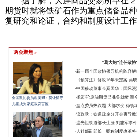
据了解，大连商品交易所早在２
期货时就将铁矿石作为重点储备品
复研究和论证，合约和制度设计工
两会聚焦 »
“葛大炮”连任政
·
新一届全国政协领导机构阵容解
·
《预算法》修改16年未定案 吴
·
中国移动董事长奚国华：国际漫
·
杨迈军:原油期货已准备就绪 望
全国政协委员翟美卿：莫让留守
儿童成为家庭教育盲区
·
盘点委员热议题:大部求变 稳筑
·
议政录：铁道政企分开会否导致
·
盛光祖铁道部长生涯:刘志军事
·
人社部副部长：职称制度改革将