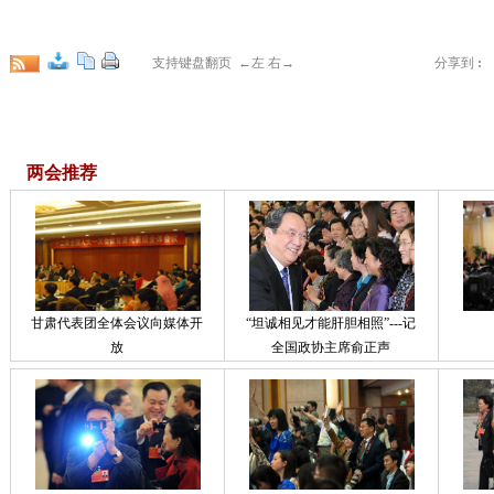
支持键盘翻页 ←左 右→
分享到
:
两会推荐
甘肃代表团全体会议向媒体开
“坦诚相见才能肝胆相照”---记
放
全国政协主席俞正声