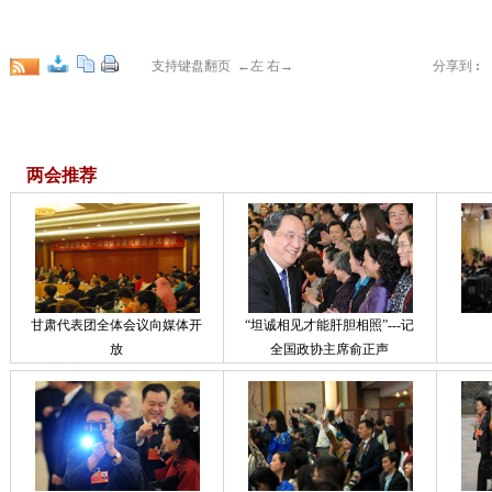
支持键盘翻页 ←左 右→
分享到
:
两会推荐
甘肃代表团全体会议向媒体开
“坦诚相见才能肝胆相照”---记
放
全国政协主席俞正声