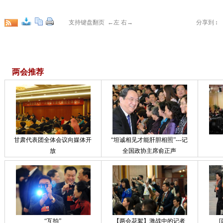
支持键盘翻页 ←左 右→
分享到
:
两会推荐
甘肃代表团全体会议向媒体开
“坦诚相见才能肝胆相照”---记
放
全国政协主席俞正声
“互拍”
【两会花絮】激战中的记者