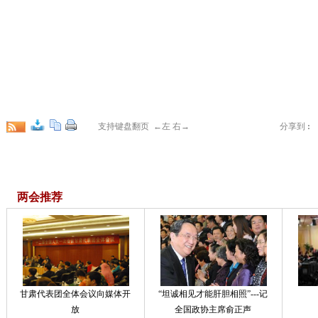
支持键盘翻页 ←左 右→
分享到
:
两会推荐
甘肃代表团全体会议向媒体开
“坦诚相见才能肝胆相照”---记
放
全国政协主席俞正声