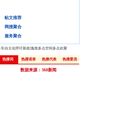
文化改革首入考核，指挥棒“棒”指何方？
帖文推荐
背景
微评
视频
微博:
网搜聚合
·
把文化放在更加重要的战略位置
·
阿来:文化产品不能完全被市场牵着走
服务聚合
公车自主化呼吁新政
|
逸致多点空间多点欢聚