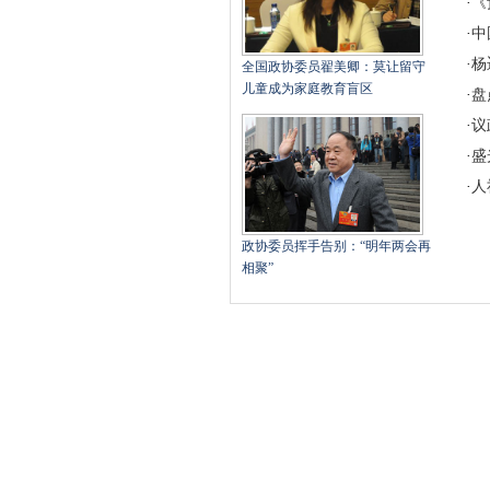
·
《
·
中
·
杨
全国政协委员翟美卿：莫让留守
儿童成为家庭教育盲区
·
盘
·
议
·
盛
·
人
政协委员挥手告别：“明年两会再
相聚”