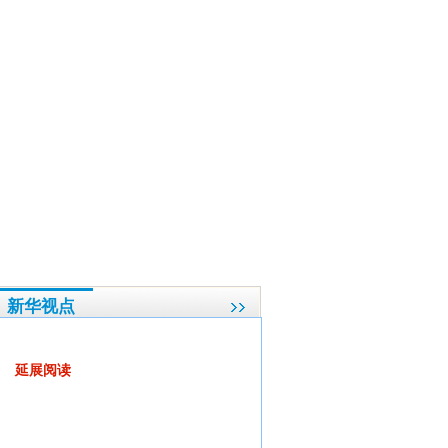
推出铁矿石期货争取铁矿石定价话语权
·
新华视点两会微博集萃
·
两会好声音：“要达
新华视点
警惕文化产业出现的畸形发展
延展阅读