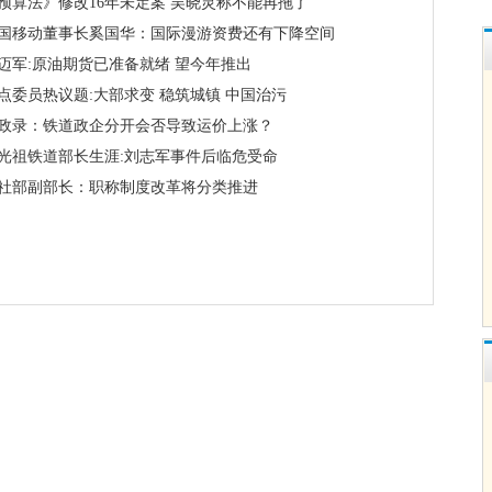
预算法》修改16年未定案 吴晓灵称不能再拖了
国移动董事长奚国华：国际漫游资费还有下降空间
迈军:原油期货已准备就绪 望今年推出
点委员热议题:大部求变 稳筑城镇 中国治污
政录：铁道政企分开会否导致运价上涨？
光祖铁道部长生涯:刘志军事件后临危受命
社部副部长：职称制度改革将分类推进