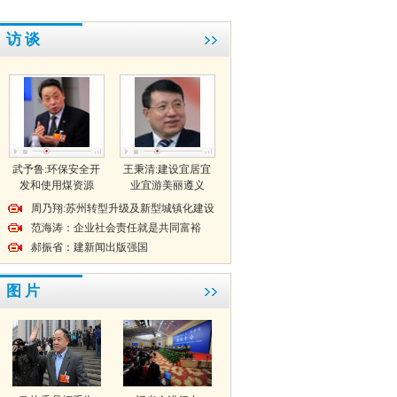
访 谈
武予鲁:环保安全开
王秉清:建设宜居宜
发和使用煤资源
业宜游美丽遵义
周乃翔:苏州转型升级及新型城镇化建设
范海涛：企业社会责任就是共同富裕
郝振省：建新闻出版强国
图 片