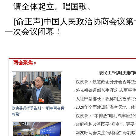
请全体起立。唱国歌。
[俞正声]中国人民政治协商会议第
一次会议闭幕！
两会聚焦 »
农民工“临时夫妻”
·
议政录：铁道政企分开会否导致
·
盛光祖铁道部长生涯:刘志军事
·
人社部副部长：职称制度改革将
·
2020年全面建成陆海空天地一
政协委员挥手告别：“明年两会再
相聚”
·
议政录：“零排放”电动汽车应加快
·
政府机构改革既要“瘦身”，更要
·
网友吁两会关注"母婴室" 母乳