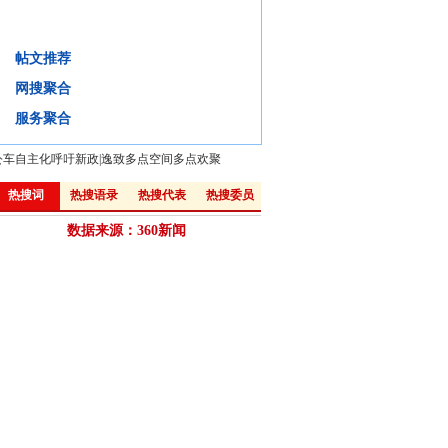
代表委员求解“深水区”改革勇气和智慧
帖文推荐
背景
微评
视频
微博:
网搜聚合
·
改革要"敢于啃硬骨头,敢于涉险滩"
·
两会特稿:"三问"政府改革
服务聚合
公车自主化呼吁新政
|
逸致多点空间多点欢聚