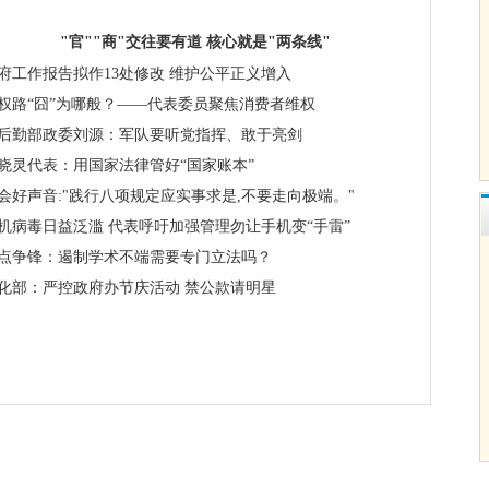
"官""商"交往要有道 核心就是"两条线"
府工作报告拟作13处修改 维护公平正义增入
权路“囧”为哪般？——代表委员聚焦消费者维权
后勤部政委刘源：军队要听党指挥、敢于亮剑
晓灵代表：用国家法律管好“国家账本”
会好声音:"践行八项规定应实事求是,不要走向极端。"
机病毒日益泛滥 代表呼吁加强管理勿让手机变“手雷”
点争锋：遏制学术不端需要专门立法吗？
化部：严控政府办节庆活动 禁公款请明星