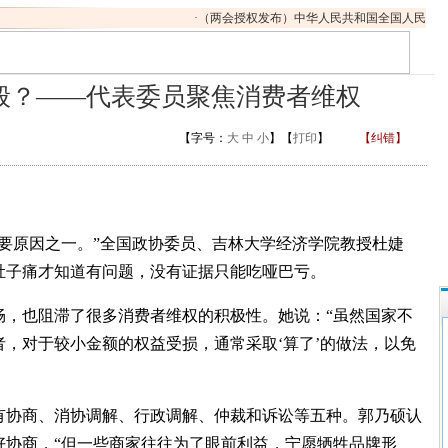
·
（两会授权发布）中华人民共和国全国人民代表
哪般？——代表委员聚焦消费者维权
【字号：
大
中
小
】【
打印
】
【纠错】
要原因之一。”全国政协委员、吉林大学经济学院教授杜婕
肚子痛才知道有问题，没有证据只能吃哑巴亏。
，也阻滞了很多消费者维权的积极性。她说：“虽然国家不
，对于较小金额的权益受损，通常采取‘算了’的做法，以免
协商、消协调解、行政调解、仲裁和诉讼等五种。郭乃硕认
好协商，“但一些商家往往为了眼前利益，宁愿牺牲品牌形