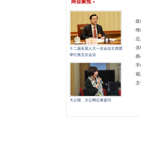
两会聚焦 »
·
政
·
维
·
总
·
吴
十二届全国人大一次会议主席团
举行第五次会议
·
两
·
手
·
观
·
文
大公报、大公网记者提问