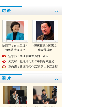
访 谈
陈丽芬：自主品牌为
杨晓阳:建立国家文
何难进大商场？
化发展战略
汤宗伟：两江新区发展的三四五
周文彰：杜绝绿化工作中的形式主义
夏向庆：建设现代化武警 助力龙江发展
图 片