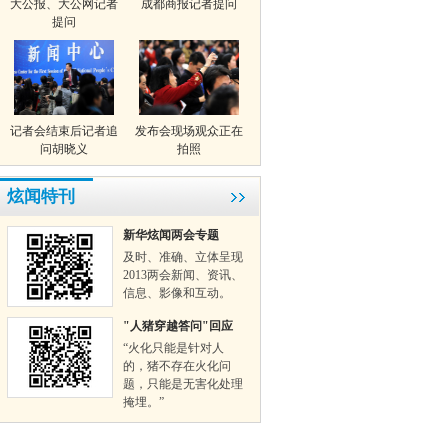
大公报、大公网记者
成都商报记者提问
提问
记者会结束后记者追
发布会现场观众正在
问胡晓义
拍照
炫闻特刊
新华炫闻两会专题
及时、准确、立体呈现
2013两会新闻、资讯、
信息、影像和互动。
"人猪穿越答问"回应
“火化只能是针对人
的，猪不存在火化问
题，只能是无害化处理
掩埋。”