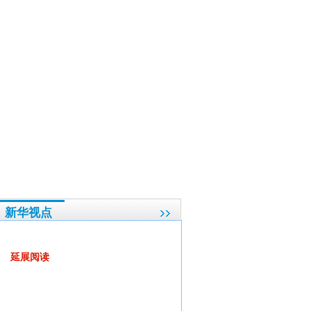
大会公告（第一号）
·
十二届全国人大一次会议主席团举行第六次会议
·
全国人大代表
新华视点
利益固化，藩篱如何冲破？
延展阅读