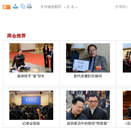
支持键盘翻页 ←左 右→
分享到
:
两会推荐
媒体联手“逮”部长
新代表履职关键词
记者会现场
政协委员中的那些“明星脸”
（花