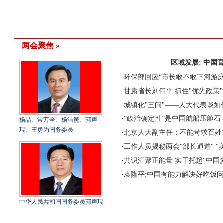
两会聚焦 »
区域发展: 中国
·
环保部回应“市长敢不敢下河游泳
·
甘肃省长刘伟平:抓住"优先政策
·
城镇化"三问"——人大代表谈如
·
“政治确定性”是中国航船压舱石
杨晶、常万全、杨洁篪、郭声
琨、王勇为国务委员
·
北京人大副主任：不能苛求百姓
·
工作人员揭秘两会"部长通道" "
·
共识汇聚正能量 实干托起“中国
·
袁隆平:中国有能力解决好吃饭
中华人民共和国国务委员郭声琨